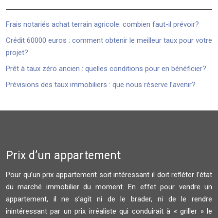
Frais notariés achat terrain agricole: combien faut-il prévoir?
Crédit 60000 euros : comment obtenir le meilleur taux pour votre
projet?
Prêt à taux zéro ancien : quelles conditions pour en bénéficier?
Prévisions des taux immobiliers : que nous réserve l’avenir?
Prix d’un appartement
Pour qu’un prix appartement soit intéressant il doit refléter l’état
du marché immobilier du moment. En effet pour vendre un
appartement, il ne s’agit ni de le brader, ni de le rendre
inintéressant par un prix irréaliste qui conduirait à « griller » le