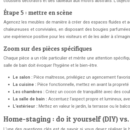
coussins décoratifs et des tableaux aux motifs abstraits. L’object
Étape 5 : mettre en scène
Agencez les meubles de manière à créer des espaces fluides et ac
chaleureuses et conviviales, en disposant des bougies parfumées, e
une expérience positive pour les visiteurs et de les aider à s’imagin
Zoom sur des pièces spécifiques
Chaque pièce a un rôle particulier et mérite une attention spécifiqu
salle de bain doit évoquer l’hygiène et le bien-être.
Le salon :
Pièce maîtresse, privilégiez un agencement favoris
La cuisine :
Pièce fonctionnelle, mettez en avant la propreté e
Les chambres :
Créez un cocon de tranquillité avec des cou
La salle de bain :
Accentuez l’aspect propre et lumineux, av
L’extérieur :
Mettez en valeur le jardin, la terrasse ou le ba
Home-staging : do it yourself (DIY) vs.
L’une des questions clés est de savoir si vous devez réaliser le