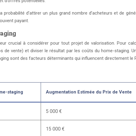
t d’offres potentielles.
la probabilité d’attirer un plus grand nombre d’acheteurs et de gén
souvent payant.
taging
r crucial à considérer pour tout projet de valorisation. Pour calc
s de vente) et diviser le résultat par les coûts du home-staging. U
staging sont des facteurs déterminants qui influencent directement l
me-staging
Augmentation Estimée du Prix de Vente
5 000 €
15 000 €