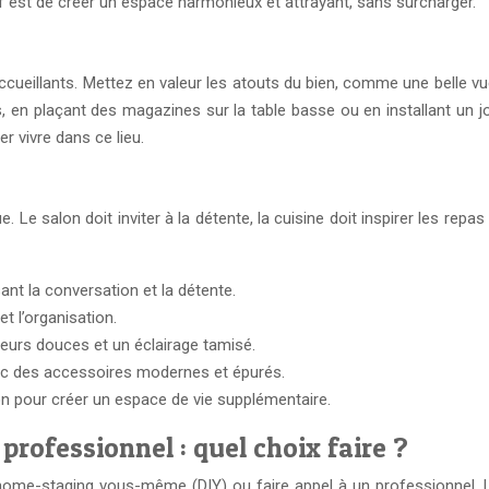
if est de créer un espace harmonieux et attrayant, sans surcharger.
cueillants. Mettez en valeur les atouts du bien, comme une belle v
n plaçant des magazines sur la table basse ou en installant un joli s
er vivre dans ce lieu.
e. Le salon doit inviter à la détente, la cuisine doit inspirer les rep
ant la conversation et la détente.
t l’organisation.
leurs douces et un éclairage tamisé.
ec des accessoires modernes et épurés.
lcon pour créer un espace de vie supplémentaire.
 professionnel : quel choix faire ?
 home-staging vous-même (DIY) ou faire appel à un professionnel. L