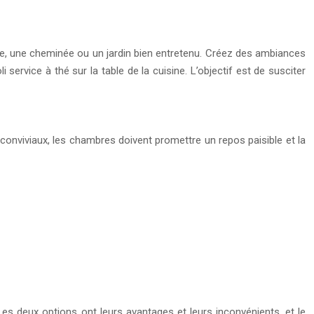
ue, une cheminée ou un jardin bien entretenu. Créez des ambiances
ervice à thé sur la table de la cuisine. L’objectif est de susciter
as conviviaux, les chambres doivent promettre un repos paisible et la
es deux options ont leurs avantages et leurs inconvénients, et le