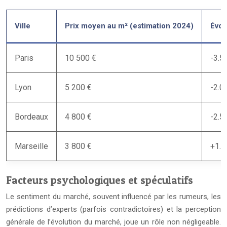
Ville
Prix moyen au m² (estimation 2024)
Évol
Paris
10 500 €
-3.5
Lyon
5 200 €
-2.0
Bordeaux
4 800 €
-2.5
Marseille
3 800 €
+1.
Facteurs psychologiques et spéculatifs
Le sentiment du marché, souvent influencé par les rumeurs, les
prédictions d’experts (parfois contradictoires) et la perception
générale de l’évolution du marché, joue un rôle non négligeable.