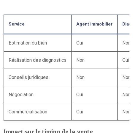
Service
Agent immobilier
Diag
Estimation du bien
Oui
Non
Réalisation des diagnostics
Non
Oui
Conseils juridiques
Non
Non
Négociation
Oui
Non
Commercialisation
Oui
Non
Impact sur le timing de la vente